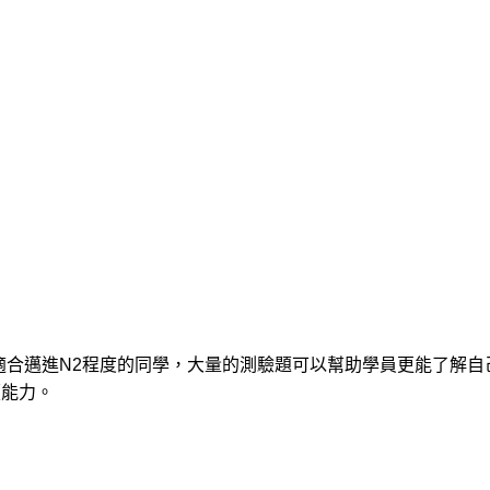
適合邁進
N2
程度的同學，大量的測驗題可以幫助學員更能了解自
讀能力。