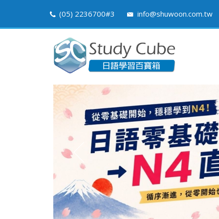
(05) 2236700#3
info@shuwoon.com.tw