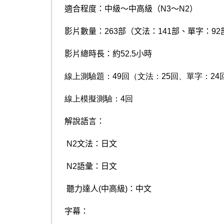
適合程度：中級～中高級（
N3
～
N2
）
影片數量：
263
部（文法：
141
部、單字：
92
影片總時長：約52.5小時
線上測驗題：
49
回（文法：
25
回、單字：
24
線上模擬測驗：
4
回
解說語言：
N2文法：日文
N2語彙：日文
聽力達人(中高級)：中文
字幕：