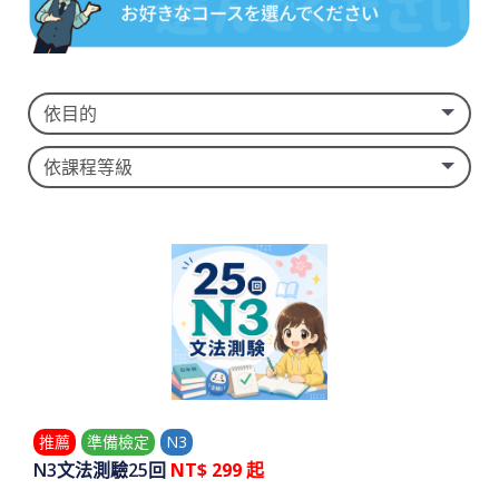
推薦
準備檢定
N3
N3文法測驗25回
NT$ 299 起