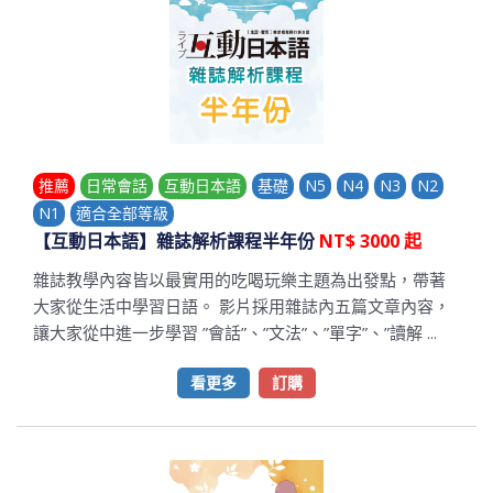
推薦
日常會話
互動日本語
基礎
N5
N4
N3
N2
N1
適合全部等級
【互動日本語】雜誌解析課程半年份
NT$ 3000 起
雜誌教學內容皆以最實用的吃喝玩樂主題為出發點，帶著
大家從生活中學習日語。 影片採用雜誌內五篇文章內容，
讓大家從中進一步學習 ”會話”、”文法”、”單字”、”讀解 ...
看更多
訂購