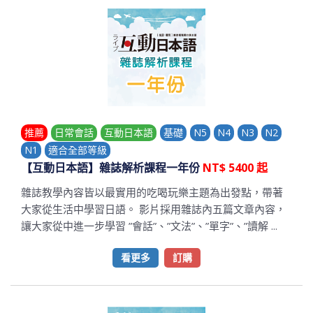
推薦
日常會話
互動日本語
基礎
N5
N4
N3
N2
N1
適合全部等級
【互動日本語】雜誌解析課程一年份
NT$ 5400 起
雜誌教學內容皆以最實用的吃喝玩樂主題為出發點，帶著
大家從生活中學習日語。 影片採用雜誌內五篇文章內容，
讓大家從中進一步學習 ”會話”、”文法”、”單字”、”讀解 ...
看更多
訂購