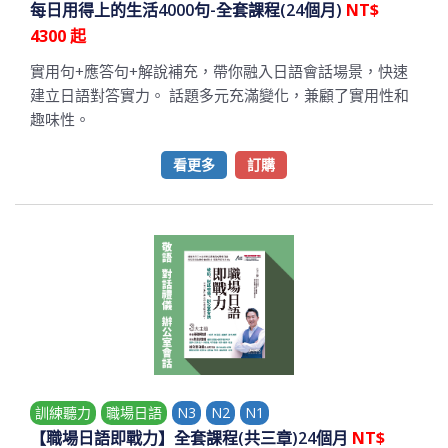
每日用得上的生活4000句-全套課程(24個月)
NT$
4300 起
實用句+應答句+解說補充，帶你融入日語會話場景，快速
建立日語對答實力。 話題多元充滿變化，兼顧了實用性和
趣味性。
看更多
訂購
訓練聽力
職場日語
N3
N2
N1
【職場日語即戰力】全套課程(共三章)24個月
NT$