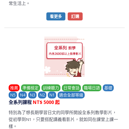
常生活上。
看更多
訂購
推薦
準備檢定
訓練聽力
日常會話
職場日語
基礎
N5
N4
N3
N2
N1
適合全部等級
全系列課程
NT$ 5000 起
特別為了想長期學習日文的同學所開設全系列教學影片，
從初學到N1，只要搭配講義看影片，就如同在課堂上課一
樣。