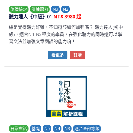
準備檢定
訓練聽力
N3
N2
聽力達人《中級》01
NT$ 3980 起
總是覺得聽力好難，不知道該如何加強嗎？ 聽力達人(初中
級)，適合N4-N3程度的學員，在強化聽力的同時還可以學
習文法並加強文章閱讀的能力唷！
看更多
訂購
日常會話
基礎
N5
N4
N3
適合全部等級